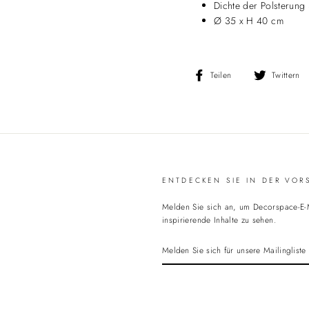
Dichte der Polsterun
Ø 35 x H 40 cm
Auf
Teilen
Twittern
Facebook
teilen
ENTDECKEN SIE IN DER VOR
Melden Sie sich an, um Decorspace-E-M
inspirierende Inhalte zu sehen.
MELDEN
SIE
SICH
FÜR
UNSERE
MAILINGLISTE
AN