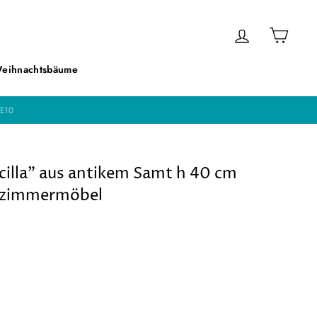
Einloggen
Einka
eihnachtsbäume
E10
cilla" aus antikem Samt h 40 cm
zimmermöbel