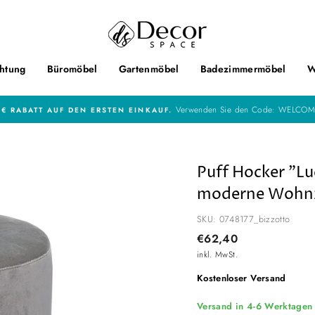
htung
Büromöbel
Gartenmöbel
Badezimmermöbel
W
Verwenden Sie den Code: WELCOM
 € RABATT AUF DEN ERSTEN EINKAUF.
Puff Hocker "Lu
moderne Wohn
SKU: 0748177_bizzotto
Normaler
€62,40
Preis
inkl. MwSt.
Kostenloser Versand
Versand in 4-6 Werktagen