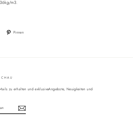
g 36kg/m3.
Auf
Auf
Pinnen
Twitter
Pinterest
twittern
pinnen
SCHAU
ails zu erhalten und exklusiveAngebote, Neuigkeiten und