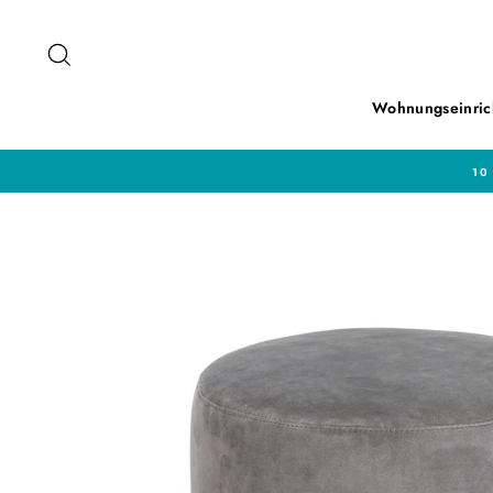
Direkt
zum
Suche
Inhalt
Wohnungseinric
10