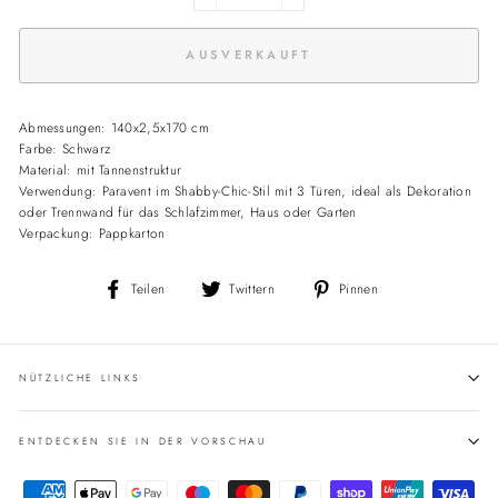
AUSVERKAUFT
Abmessungen: 140x2,5x170 cm
Farbe: Schwarz
Material: mit Tannenstruktur
Verwendung: Paravent im Shabby-Chic-Stil mit 3 Türen, ideal als Dekoration
oder Trennwand für das Schlafzimmer, Haus oder Garten
Verpackung: Pappkarton
Auf
Auf
Auf
Teilen
Twittern
Pinnen
Facebook
Twitter
Pinterest
teilen
twittern
pinnen
NÜTZLICHE LINKS
ENTDECKEN SIE IN DER VORSCHAU