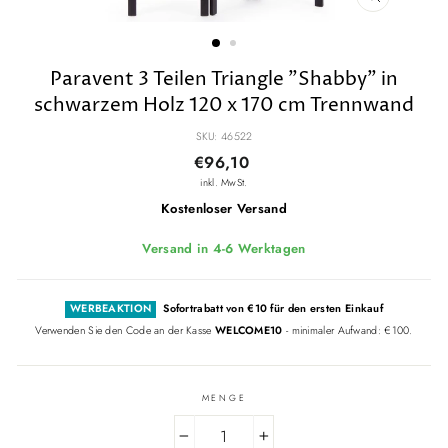
SCHLIESSE
ESC)
Paravent 3 Teilen Triangle "Shabby" in
schwarzem Holz 120 x 170 cm Trennwand
SKU: 46522
Normaler
€96,10
Preis
inkl. MwSt.
Kostenloser Versand
Versand in 4-6 Werktagen
WERBEAKTION
Sofortrabatt von €10 für den ersten Einkauf
Verwenden Sie den Code an der Kasse
WELCOME10
- minimaler Aufwand: €100.
MENGE
−
+