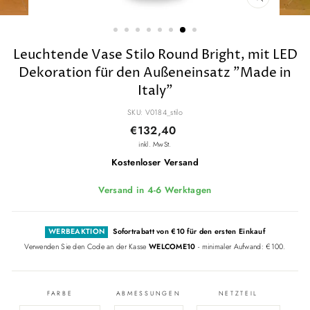
SCHLIESSE
ESC)
Leuchtende Vase Stilo Round Bright, mit LED
Dekoration für den Außeneinsatz "Made in
Italy"
SKU: V0184_stilo
Normaler
€132,40
Preis
inkl. MwSt.
Kostenloser Versand
Versand in 4-6 Werktagen
WERBEAKTION
Sofortrabatt von €10 für den ersten Einkauf
Verwenden Sie den Code an der Kasse
WELCOME10
- minimaler Aufwand: €100.
FARBE
ABMESSUNGEN
NETZTEIL