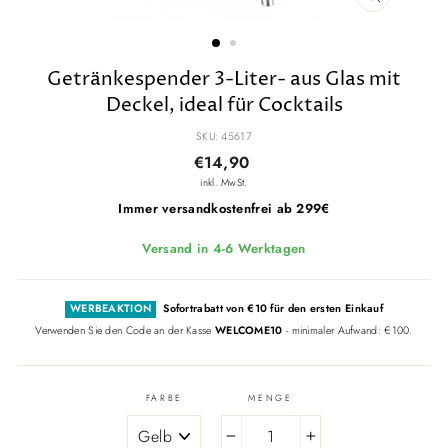
SCHLIESSE
ESC)
Getränkespender 3-Liter- aus Glas mit
Deckel, ideal für Cocktails
SKU: 45617
Normaler
€14,90
Preis
inkl. MwSt.
Immer versandkostenfrei ab 299€
Versand in 4-6 Werktagen
WERBEAKTION
Sofortrabatt von €10 für den ersten Einkauf
Verwenden Sie den Code an der Kasse
WELCOME10
- minimaler Aufwand: €100.
FARBE
MENGE
−
+