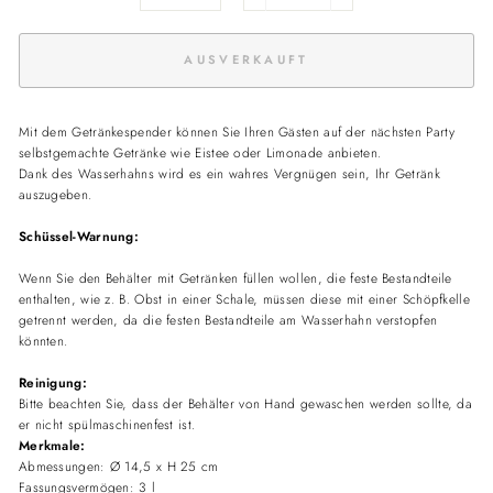
AUSVERKAUFT
Mit dem Getränkespender können Sie Ihren Gästen auf der nächsten Party
selbstgemachte Getränke wie Eistee oder Limonade anbieten.
Dank des Wasserhahns wird es ein wahres Vergnügen sein, Ihr Getränk
auszugeben.
Schüssel-Warnung:
Wenn Sie den Behälter mit Getränken füllen wollen, die feste Bestandteile
enthalten, wie z. B. Obst in einer Schale, müssen diese mit einer Schöpfkelle
getrennt werden, da die festen Bestandteile am Wasserhahn verstopfen
könnten.
Reinigung:
Bitte beachten Sie, dass der Behälter von Hand gewaschen werden sollte, da
er nicht spülmaschinenfest ist.
Merkmale:
Abmessungen: Ø 14,5 x H 25 cm
Fassungsvermögen: 3 l