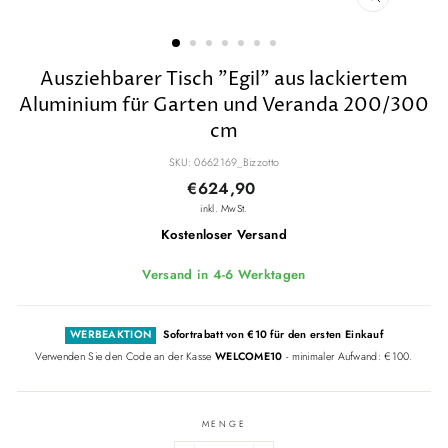
SCHLIESSE
ESC)
Ausziehbarer Tisch "Egil" aus lackiertem
Aluminium für Garten und Veranda 200/300
cm
SKU: 0662169_Bizzotto
Normaler
€624,90
Preis
inkl. MwSt.
Kostenloser Versand
Versand in 4-6 Werktagen
WERBEAKTION
Sofortrabatt von €10 für den ersten Einkauf
Verwenden Sie den Code an der Kasse
WELCOME10
- minimaler Aufwand: €100.
MENGE